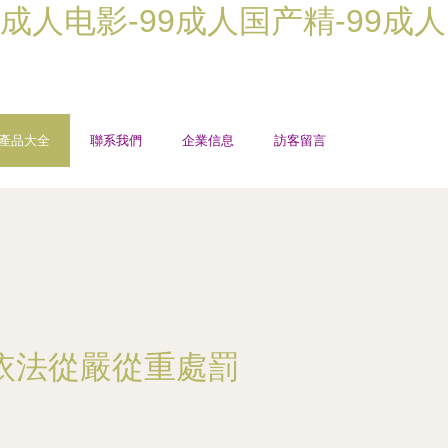
9成人电影-99成人国产精-99成人
產品大全
聯系我們
企業信息
訪客留言
家依法從嚴從重處罰