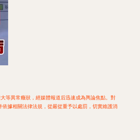
腫大等異常癥狀，經媒體報道后迅速成為輿論焦點。對
并依據相關法律法規，從嚴從重予以處罰，切實維護消