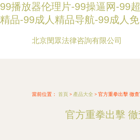
99播放器伦理片-99操逼网-99
精品-99成人精品导航-99成人免
北京閔眾法律咨詢有限公司
當前位置：
首頁
>
產品大全
>
官方重拳出擊 徹
官方重拳出擊 徹