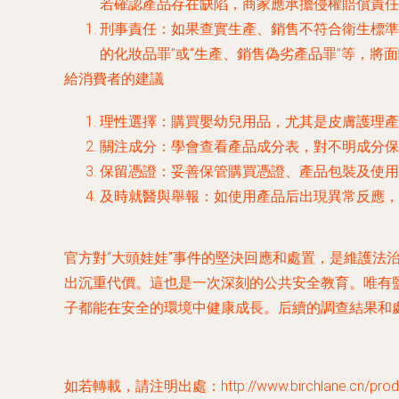
若確認產品存在缺陷，商家應承擔侵權賠償責任
刑事責任
：如果查實生產、銷售不符合衛生標準
的化妝品罪”或“生產、銷售偽劣產品罪”等，將
給消費者的建議
理性選擇
：購買嬰幼兒用品，尤其是皮膚護理產
關注成分
：學會查看產品成分表，對不明成分保
保留憑證
：妥善保管購買憑證、產品包裝及使用
及時就醫與舉報
：如使用產品后出現異常反應，
官方對“大頭娃娃”事件的堅決回應和處置，是維護
出沉重代價。這也是一次深刻的公共安全教育。唯有
子都能在安全的環境中健康成長。后續的調查結果和
如若轉載，請注明出處：http://www.birchlane.cn/produc