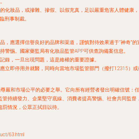
。
的化妝品，或摻雜、摻假、以假充真，足以嚴重危害人體健康，
面臨刑事制裁。
品，應選擇信譽良好的品牌和渠道，謹慎對待效果過于“神奇”的
持警惕。國家藥監局有化妝品監管APP可供查詢備案信息。
記錄，一旦出現問題，這是維權的重要證據。
應立即停用并就醫，同時向當地市場監管部門（撥打12315）
法治尊嚴和市場公平的必要之舉。它向所有經營者發出明確信號：
監管持續發力、企業堅守底線、消費者提高警惕、社會共同監督
處罰情況，公眾正拭目以待。
t/63.html