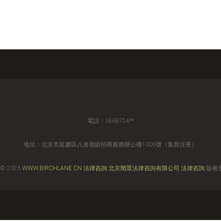
電話：1869724**
地址：北京市延慶區八達嶺鎮招商服務辦公樓1006號（集群注冊）
 © 2026
WWW.BIRCHLANE.CN
法律咨詢
北京閔眾法律咨詢有限公司
法律咨詢
版權