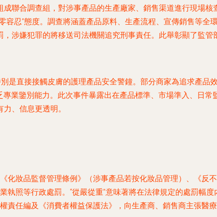
組成聯合調查組，對涉事產品的生產廠家、銷售渠道進行現場核
“零容忍”態度。調查將涵蓋產品原料、生產流程、宣傳銷售等全
罰，涉嫌犯罪的將移送司法機關追究刑事責任。此舉彰顯了監管
特別是直接接觸皮膚的護理產品安全警鐘。部分商家為追求產品
缺乏專業鑒別能力。此次事件暴露出在產品標準、市場準入、日
有力、信息更透明。
《化妝品監督管理條例》（涉事產品若按化妝品管理）、《反不
業執照等行政處罰。“從嚴從重”意味著將在法律規定的處罰幅度
權責任編及《消費者權益保護法》，向生產商、銷售商主張醫療