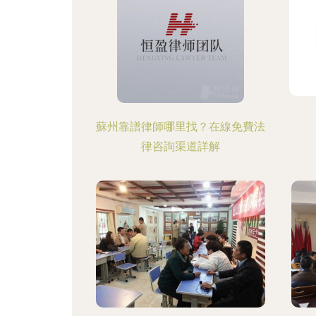
蘇州靠譜律師哪里找？在線免費法
律咨詢渠道詳解