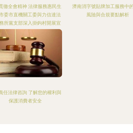
貫徹全會精神 法律服務惠民生
濟南消字號貼牌加工服務中
市委市直機關工委與力信達法
風險與合規要點解析
務所黨支部深入掛鉤村開展宣
講與法律咨詢活動
責任法律咨詢 了解您的權利與
保護消費者安全