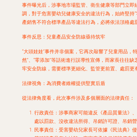
事件曝光后，涉事地市場監管、衛生健康等部門立即
調，對于危害嬰幼兒健康安全的違法行為，始終堅持
產銷售不符合標準產品等違法行為，必將依法頂格處
事件反思：兒童產品安全防線亟待筑牢
“大頭娃娃”事件并非個案，它再次敲響了兒童用品，
然”、“零添加”等話術進行誤導性宣傳，而家長往往
牢安全防線，需要標準更細化、監管更前置、處罰更
法律視角：為消費者維權提供堅實后盾
從法律角度看，此次事件涉及多個層面的法律責任：
行政責任
：涉事商家可能違反《產品質量法》、
處以罰款、沒收違法所得、吊銷許可證、吊銷營
民事責任
：受害嬰幼兒家長可依據《民法典》侵